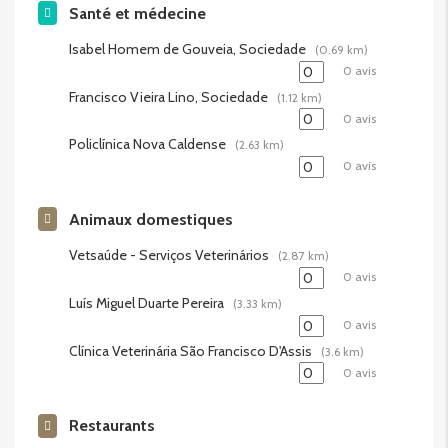
Santé et médecine
Isabel Homem de Gouveia, Sociedade
(0.69 km)
0 avis
Francisco Vieira Lino, Sociedade
(1.12 km)
0 avis
Policlínica Nova Caldense
(2.63 km)
0 avis
Animaux domestiques
Vetsaúde - Serviços Veterinários
(2.87 km)
0 avis
Luís Miguel Duarte Pereira
(3.33 km)
0 avis
Clínica Veterinária São Francisco D'Assis
(3.6 km)
0 avis
Restaurants