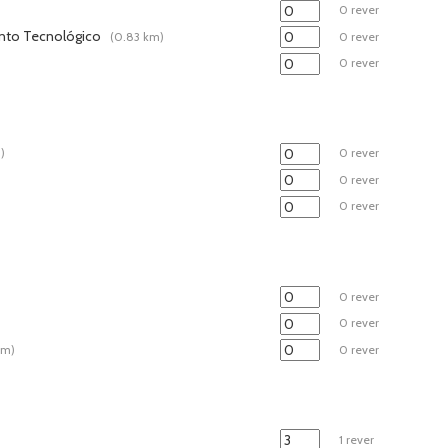
0 rever
ento Tecnológico
(0.83 km)
0 rever
0 rever
)
0 rever
0 rever
0 rever
0 rever
0 rever
km)
0 rever
1 rever