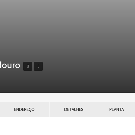
douro
ENDEREÇO
DETALHES
PLANTA