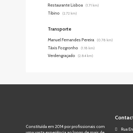
Restaurante Lisboa
(1.71 km)
Tibino
(2.72 km)
Transporte
Manuel Fernandes Pereira
(0.78 km)
Táxis Fozgronho
(1.18 km)
Verdengraçado
(2.84 km)
Contac
Constituída em 2014 por profissionais com
Rua Eng
uma vasta experiência ao longo de mais de