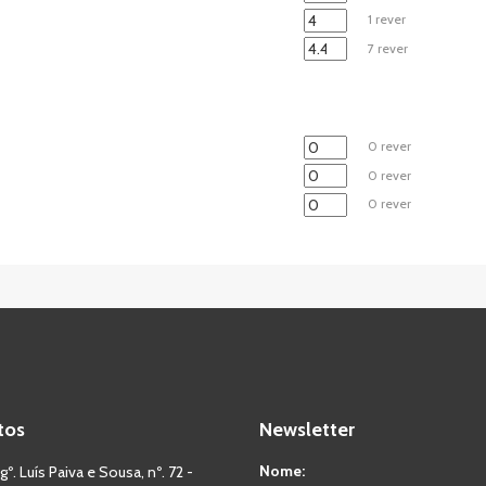
1 rever
7 rever
0 rever
0 rever
0 rever
tos
Newsletter
Nome:
º. Luís Paiva e Sousa, nº. 72 -