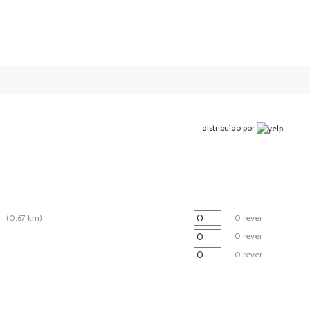
distribuído por
o
(0.67 km)
0 rever
0 rever
0 rever