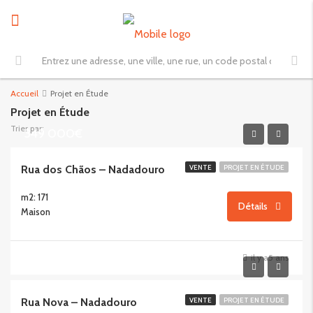
Accueil
Projet en Étude
Projet en Étude
Trier par:
349 000€
Rua dos Chãos – Nadadouro
VENTE
PROJET EN ÉTUDE
m2: 171
Détails
Maison
il y a5 ans
350 000€
Rua Nova – Nadadouro
VENTE
PROJET EN ÉTUDE