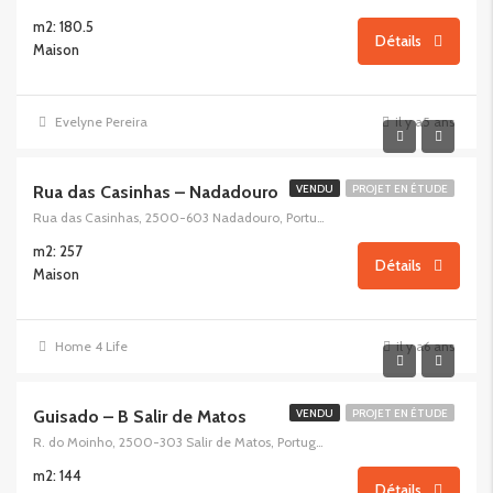
m2: 180.5
Détails
Maison
Evelyne Pereira
il y a5 ans
Rua das Casinhas – Nadadouro
VENDU
PROJET EN ÉTUDE
Rua das Casinhas, 2500-603 Nadadouro, Portugal
m2: 257
Détails
Maison
Home 4 Life
il y a6 ans
Guisado – B Salir de Matos
VENDU
PROJET EN ÉTUDE
R. do Moinho, 2500-303 Salir de Matos, Portugal
m2: 144
Détails