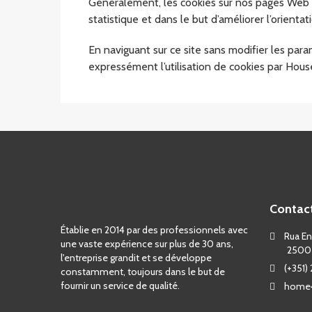
Généralement, les cookies sur nos pages Web 
statistique et dans le but d’améliorer l’orientati
En naviguant sur ce site sans modifier les pa
expressément l’utilisation de cookies par House
Contac
Établie en 2014 par des professionnels avec
Rua Eng
une vaste expérience sur plus de 30 ans,
2500
l'entreprise grandit et se développe
(+351)
constamment, toujours dans le but de
fournir un service de qualité.
home4