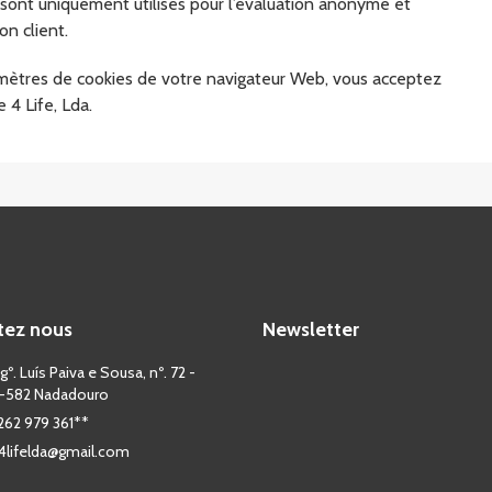
sont uniquement utilisés pour l’évaluation anonyme et
on client.
ramètres de cookies de votre navigateur Web, vous acceptez
 4 Life, Lda.
tez nous
Newsletter
º. Luís Paiva e Sousa, nº. 72 -
-582 Nadadouro
 262 979 361**
lifelda@gmail.com