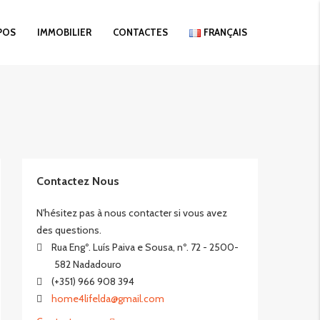
POS
IMMOBILIER
CONTACTES
FRANÇAIS
Contactez Nous
N'hésitez pas à nous contacter si vous avez
des questions.
Rua Engº. Luís Paiva e Sousa, nº. 72 - 2500-
582 Nadadouro
(+351) 966 908 394
home4lifelda@gmail.com