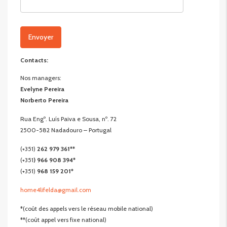
Contacts:
Nos managers:
Evelyne Pereira
Norberto Pereira
Rua Engº. Luís Paiva e Sousa, nº. 72
2500-582 Nadadouro – Portugal
(+351)
262 979 361**
(+351
)
966 908 394*
(+351)
968 159 201
*
home4lifelda@gmail.com
*(coût des appels vers le réseau mobile national)
**(coût appel vers fixe national)