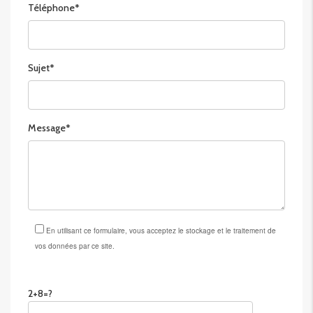
Téléphone*
Sujet*
Message*
En utilisant ce formulaire, vous acceptez le stockage et le traitement de
vos données par ce site.
Please leave this field empty.
2+8=?