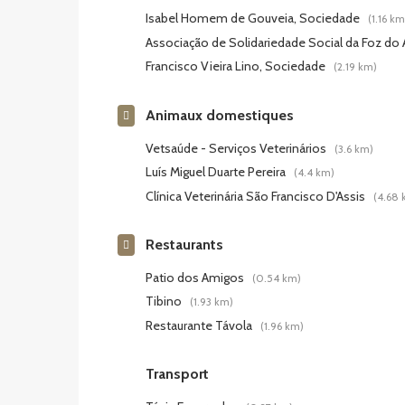
Isabel Homem de Gouveia, Sociedade
(1.16 km
Associação de Solidariedade Social da Foz do
Francisco Vieira Lino, Sociedade
(2.19 km)
Animaux domestiques
Vetsaúde - Serviços Veterinários
(3.6 km)
Luís Miguel Duarte Pereira
(4.4 km)
Clínica Veterinária São Francisco D'Assis
(4.68 
Restaurants
Patio dos Amigos
(0.54 km)
Tibino
(1.93 km)
Restaurante Távola
(1.96 km)
Transport