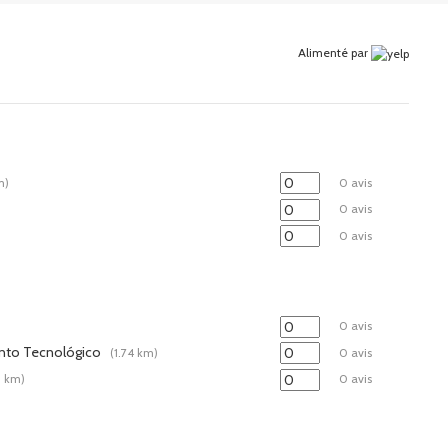
Alimenté par
m)
0 avis
0 avis
0 avis
0 avis
ento Tecnológico
(1.74 km)
0 avis
9 km)
0 avis