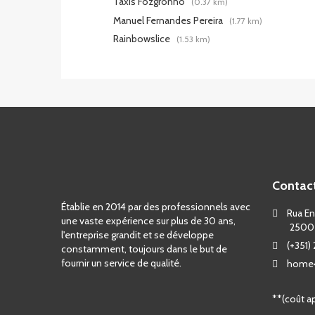
Táxis Fozgronho
(0.37 km)
Manuel Fernandes Pereira
(1.77 km)
Rainbowslice
(1.53 km)
Contac
Établie en 2014 par des professionnels avec
Rua Eng
une vaste expérience sur plus de 30 ans,
2500
l'entreprise grandit et se développe
(+351)
constamment, toujours dans le but de
fournir un service de qualité.
home4
**(coût ap