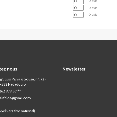
0 avis
0 avis
0 avis
tez nous
Newsletter
º. Luís Paiva e Sousa, nº. 72 -
-582 Nadadouro
 262 979 361**
lifelda@gmail.com
pel vers fixe national)