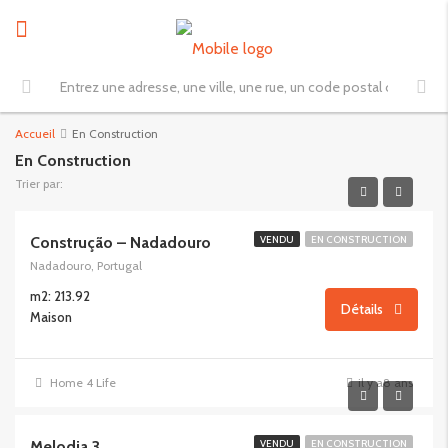
Accueil
En Construction
En Construction
Trier par:
Construção – Nadadouro
VENDU
EN CONSTRUCTION
Nadadouro, Portugal
m2: 213.92
Détails
Maison
Home 4 Life
il y a8 ans
Melodia 3
VENDU
EN CONSTRUCTION