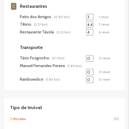
Restaurantes
Patio dos Amigos
(0.85 km)
1 rever
Tibino
(2.21 km)
7 rever
Restaurante Távola
(2.23 km)
6 rever
Transporte
Táxis Fozgronho
(0.1 km)
0 rever
Manuel Fernandes Pereira
(1.89 km)
0 rever
Rainbowslice
(1.85 km)
0 rever
Tipo de Imóvel
Moradia
(17)