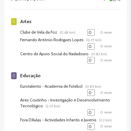
Artes
Clube de Vela da Foz
(0.68 km)
0 rever
Fernando António Rodrigues Lopes
(0.77 km)
0 rever
Centro de Apoio Social do Nadadouro
(0.83 km)
0 rever
Educação
Eurotalento - Academia de Futebol
(0.85 km)
0 rever
Aires Coutinho - Investigação e Desenvolvimento
Tecnológico
(2.01 km)
0 rever
Fora D'Aulas - Actividades Infantis e Juvenis
(2.2 km)
0 rever