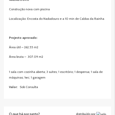
Construção nova com piscina
Localização: Encosta do Nadadouro e a 10 min de Caldas da Rainha
Projecto aprovado:
Área útil – 262.55 m2
Área bruta – 307.09 m2
1 sala com cozinha aberta; 3 suítes; 1 escritório; 1 despensa; 1 sala de
máquinas; 1wc; 1 garagem
Valor:
Sob Consulta
O que há por perto?
distribuído por